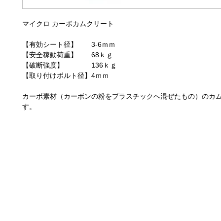
マイクロ カーボカムクリート
【有効シート径】 3-6ｍｍ
【安全稼動荷重】 68ｋｇ
【破断強度】 136ｋｇ
【取り付けボルト径】4ｍｍ
カーボ素材（カーボンの粉をプラスチックへ混ぜたもの）のカ
す。