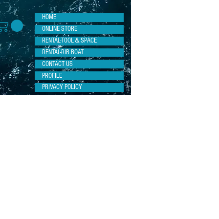
HOME
ONLINE STORE
RENTAL-TOOL＆SPACE
RENTAL-RIB BOAT
CONTACT US
PROFILE
PRIVACY POLICY