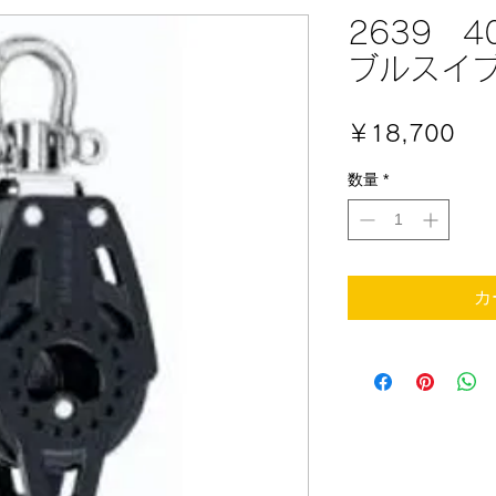
2639 
ブルスイ
価
￥18,700
格
数量
*
カ