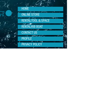
HOME
ONLINE STORE
RENTAL-TOOL＆SPACE
RENTAL-RIB BOAT
CONTACT US
PROFILE
PRIVACY POLICY