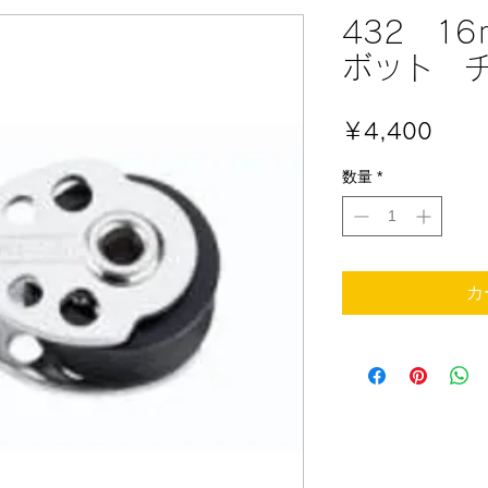
432 1
ボット 
価
￥4,400
格
数量
*
カ